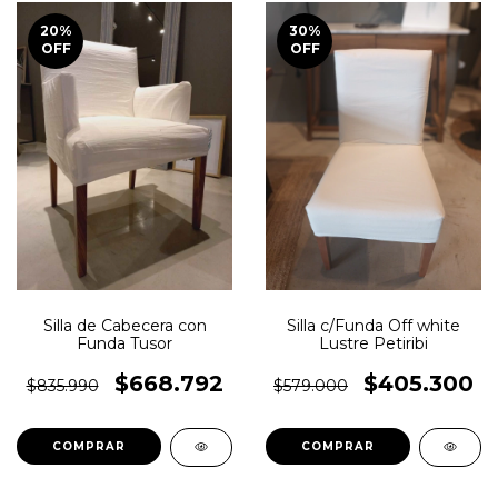
20
%
30
%
OFF
OFF
Silla de Cabecera con
Silla c/Funda Off white
Funda Tusor
Lustre Petiribi
$668.792
$405.300
$835.990
$579.000