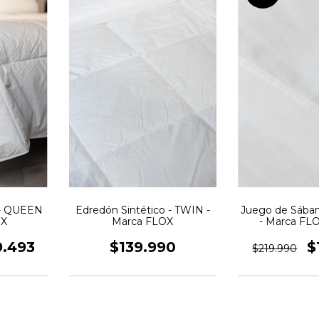
 - QUEEN
Edredón Sintético - TWIN -
Juego de Sában
OX
Marca FLOX
- Marca FL
algodón Egipci
- Color 
9.493
$139.990
$
$219.990