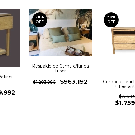
20
%
20
%
OFF
OFF
Respaldo de Cama c/funda
Tusor
tiribi -
$963.192
Comoda Petirib
$1.203.990
+ 1 estan
120x44x
9.992
$2.199.
$1.75