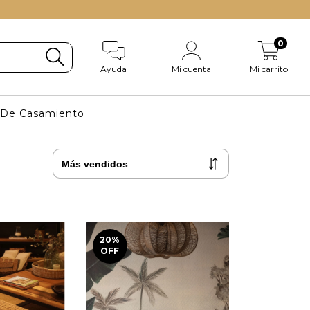
0
Ayuda
Mi cuenta
Mi carrito
s De Casamiento
20
%
OFF