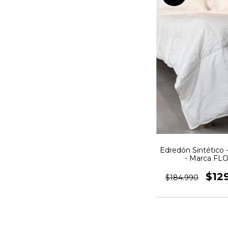
Edredón Sintético
- Marca FL
$12
$184.990