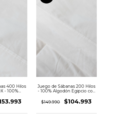
as 400 Hilos
Juego de Sábanas 200 Hilos
OX - 100%
- 100% Algodón Egipcio con
o con aplique
Aplique - Color Blanco
Blanco
153.993
$104.993
$149.990