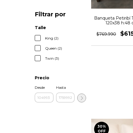
Filtrar por
Banqueta Petiribí 
120x38 h:48
Talle
$61
$769.990
King (2)
Queen (2)
Twin (3)
Precio
Desde
Hasta
30
%
OFF