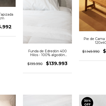
Tapizada
 cm
5.992
Pie de Cama Ti
120x4
$
Funda de Edredón 400
$1.149.990
Hilos - 100% algodón
Egipcio con aplique - Color
Blanco
$139.993
$199.990
30
%
OFF