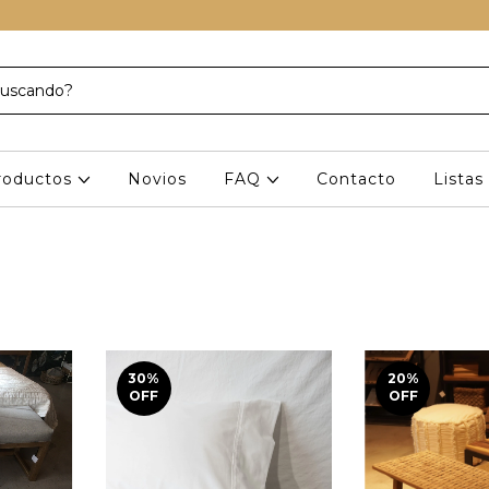
roductos
Novios
FAQ
Contacto
Lista
30
%
20
%
OFF
OFF