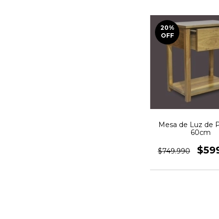
20
%
OFF
Mesa de Luz de Pe
60cm
$59
$749.990