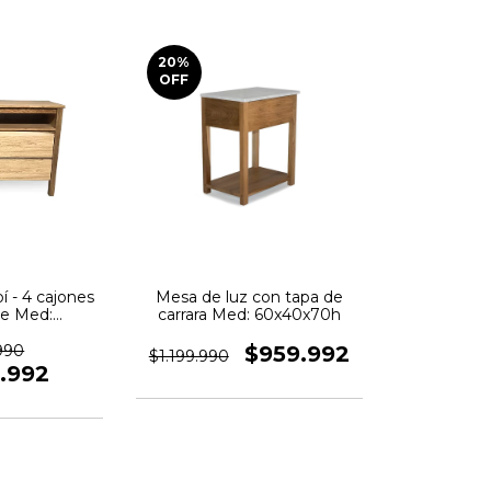
20
%
OFF
í - 4 cajones
Mesa de luz con tapa de
te Med:
carrara Med: 60x40x70h
h80 cm
990
$959.992
$1.199.990
9.992