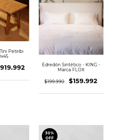
ni Petiribi
0x45
Edredón Sintético - KING -
919.992
Marca FLOX
$159.992
$199.990
30
%
OFF