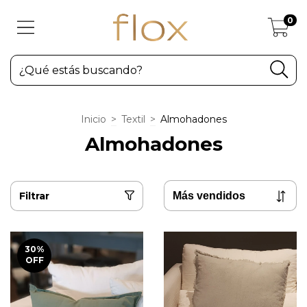
0
Inicio
>
Textil
>
Almohadones
Almohadones
Filtrar
30
%
OFF