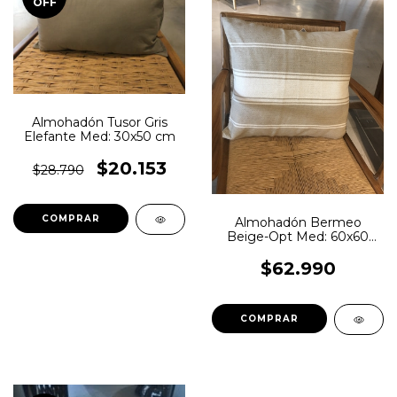
OFF
Almohadón Tusor Gris
Elefante Med: 30x50 cm
$20.153
$28.790
Almohadón Bermeo
Beige-Opt Med: 60x60
cm
$62.990