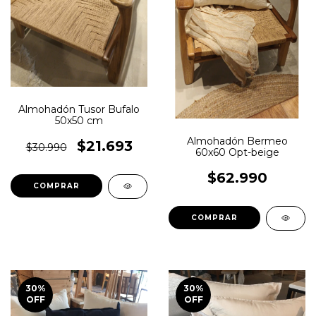
Almohadón Tusor Bufalo
50x50 cm
Almohadón Bermeo
$21.693
$30.990
60x60 Opt-beige
$62.990
30
%
30
%
OFF
OFF