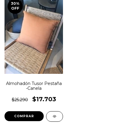
30
%
OFF
Almohadón Tusor Pestaña
-Canela
$17.703
$25.290