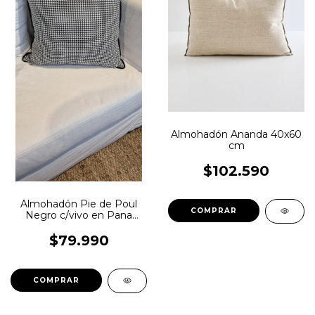
Almohadón Ananda 40x60
cm
$102.590
Almohadón Pie de Poul
Negro c/vivo en Pana
Negro 50x50
$79.990