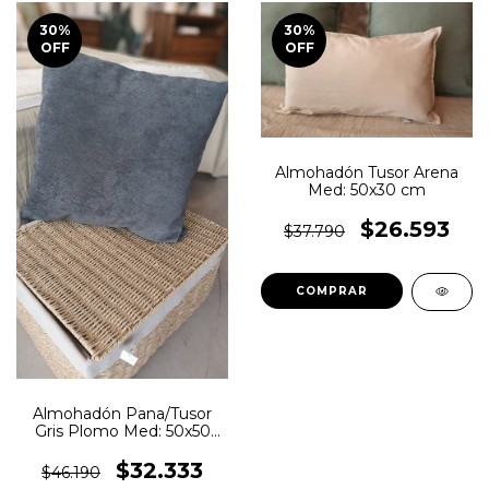
30
%
30
%
OFF
OFF
Almohadón Tusor Arena
Med: 50x30 cm
$26.593
$37.790
Almohadón Pana/Tusor
Gris Plomo Med: 50x50
cm
$32.333
$46.190