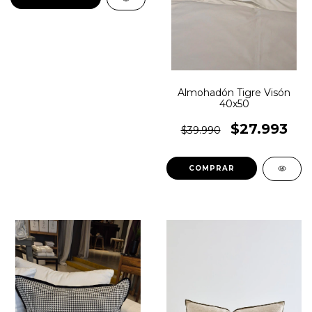
Almohadón Tigre Visón
40x50
$27.993
$39.990