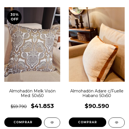
30
%
OFF
Almohadón Melk Visón
Almohadón Adare c/Fuelle
Med: 50x50
Habano 50x50
$41.853
$90.590
$59.790