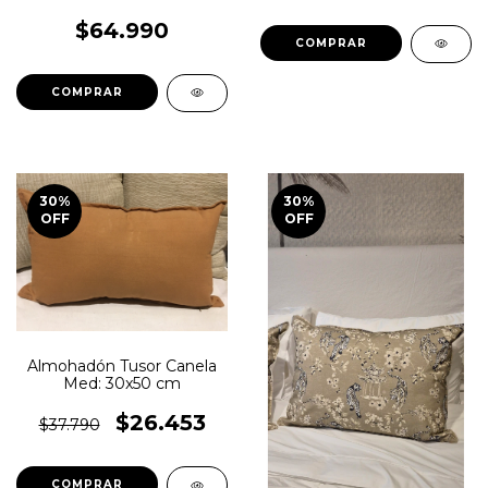
$64.990
30
%
30
%
OFF
OFF
Almohadón Tusor Canela
Med: 30x50 cm
$26.453
$37.790