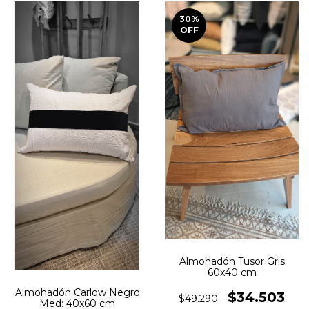
30
%
OFF
Almohadón Tusor Gris
60x40 cm
Almohadón Carlow Negro
$34.503
$49.290
Med: 40x60 cm