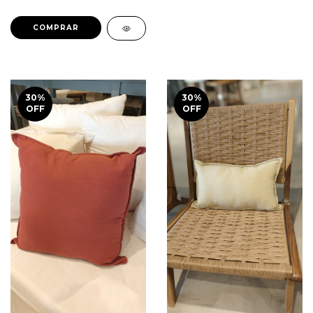
30
%
30
%
OFF
OFF