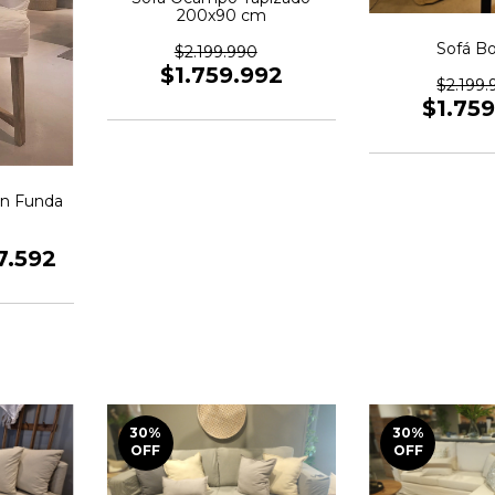
200x90 cm
Sofá B
$2.199.990
$1.759.992
$2.199.
$1.75
con Funda
7.592
30
%
30
%
OFF
OFF