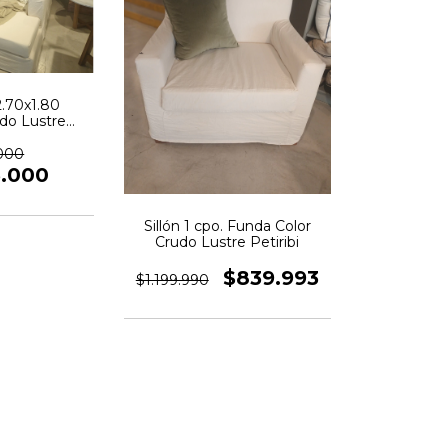
2.70x1.80
do Lustre
ibi
.000
5.000
Sillón 1 cpo. Funda Color
Crudo Lustre Petiribi
$839.993
$1.199.990