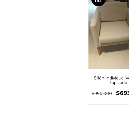
OFF
Sillón Individual V
Tapizado
$69
$990.000