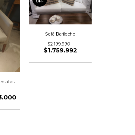
OFF
Sofá Bariloche
$2.199.990
$1.759.992
ersalles
3.000