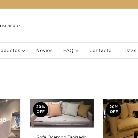
roductos
Novios
FAQ
Contacto
Lista
20
%
20
%
OFF
OFF
Sofa Ocampo Tapizado