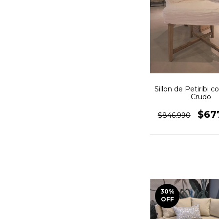
Sillon de Petiribi 
Crudo
$67
$846.990
30
%
OFF