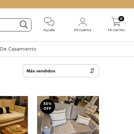
0
Ayuda
Mi cuenta
Mi carrito
s De Casamiento
30
%
OFF