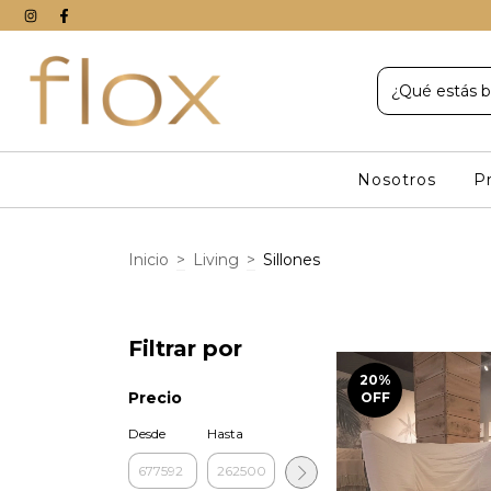
Nosotros
P
Inicio
>
Living
>
Sillones
Filtrar por
20
%
Precio
OFF
Desde
Hasta