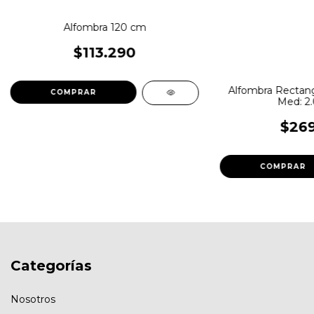
Alfombra 120 cm
$113.290
Alfombra Rectang
Med: 2.
$269
Categorías
Nosotros