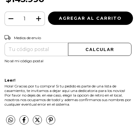
CAMBIAR CP
Entregas para el CP:
Medios de envío
CALCULAR
No sé mi código postal
Leer!
Hola! Gracias por tu compra! Si tu pedido es parte de una lista de
casamiento, te invitamos a dejar aqui una dedicatoria para los novios!
Por favor no dejes de, en ese caso, elegir la opcion de retiro en el local,
nosotros nos ocupamos de todo! y ademas confirmanos sus nombres por
cualquier eventual error en el sistema.