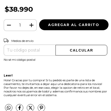
$38.990
CAMBIAR CP
Entregas para el CP:
Medios de envío
CALCULAR
No sé mi código postal
Leer!
Hola! Gracias por tu compra! Si tu pedido es parte de una lista de
casamiento, te invitamos a dejar aqui una dedicatoria para los novios!
Por favor no dejes de, en ese caso, elegir la opcion de retiro en el local,
nosotros nos ocupamos de todo! y ademas confirmanos sus nombres por
cualquier eventual error en el sistema.