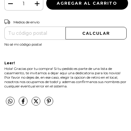
CAMBIAR CP
Entregas para el CP:
Medios de envío
CALCULAR
No sé mi código postal
Leer!
Hola! Gracias por tu compra! Si tu pedido es parte de una lista de
casamiento, te invitamos a dejar aqui una dedicatoria para los novios!
Por favor no dejes de, en ese caso, elegir la opcion de retiro en el local,
nosotros nos ocupamos de todo! y ademas confirmanos sus nombres por
cualquier eventual error en el sistema.