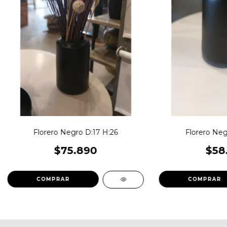
Florero Negro D:17 H:26
Florero Neg
$75.890
$58