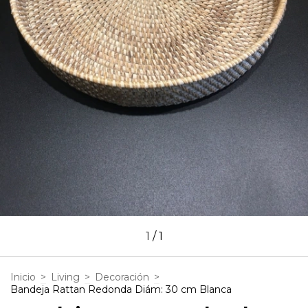
1
/
1
Inicio
>
Living
>
Decoración
>
Bandeja Rattan Redonda Diám: 30 cm Blanca