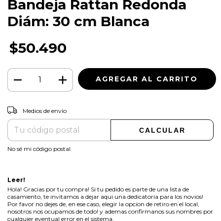
Bandeja Rattan Redonda
Diám: 30 cm Blanca
$50.490
CAMBIAR CP
Entregas para el CP:
Medios de envío
CALCULAR
No sé mi código postal
Leer!
Hola! Gracias por tu compra! Si tu pedido es parte de una lista de
casamiento, te invitamos a dejar aqui una dedicatoria para los novios!
Por favor no dejes de, en ese caso, elegir la opcion de retiro en el local,
nosotros nos ocupamos de todo! y ademas confirmanos sus nombres por
cualquier eventual error en el sistema.