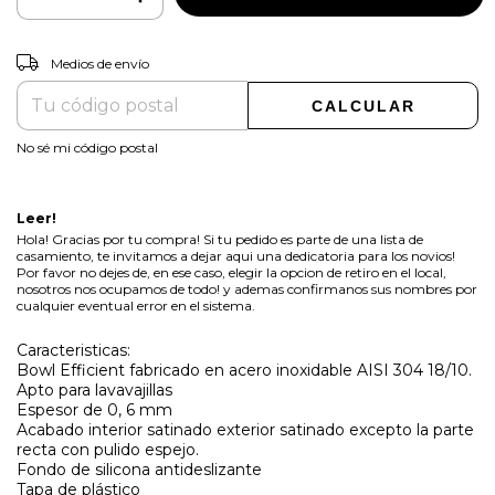
CAMBIAR CP
Entregas para el CP:
Medios de envío
CALCULAR
No sé mi código postal
Leer!
Hola! Gracias por tu compra! Si tu pedido es parte de una lista de
casamiento, te invitamos a dejar aqui una dedicatoria para los novios!
Por favor no dejes de, en ese caso, elegir la opcion de retiro en el local,
nosotros nos ocupamos de todo! y ademas confirmanos sus nombres por
cualquier eventual error en el sistema.
Caracteristicas:
Bowl Efficient fabricado en acero inoxidable AISI 304 18/10.
Apto para lavavajillas
Espesor de 0, 6 mm
Acabado interior satinado exterior satinado excepto la parte
recta con pulido espejo.
Fondo de silicona antideslizante
Tapa de plástico