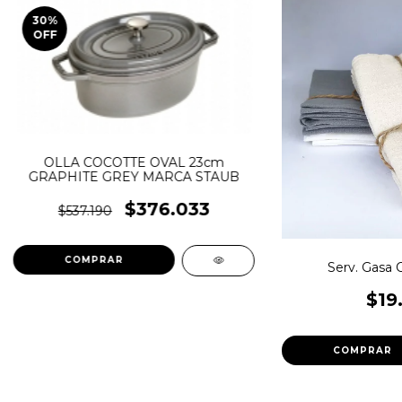
30
%
OFF
OLLA COCOTTE OVAL 23cm
GRAPHITE GREY MARCA STAUB
$376.033
$537.190
Serv. Gasa 
$19