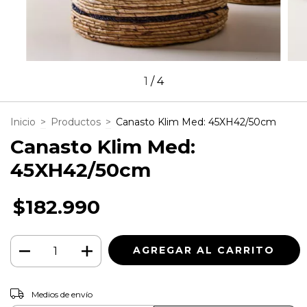
1
/
4
Inicio
>
Productos
>
Canasto Klim Med: 45XH42/50cm
Canasto Klim Med:
45XH42/50cm
$182.990
CAMBIAR CP
Entregas para el CP:
Medios de envío