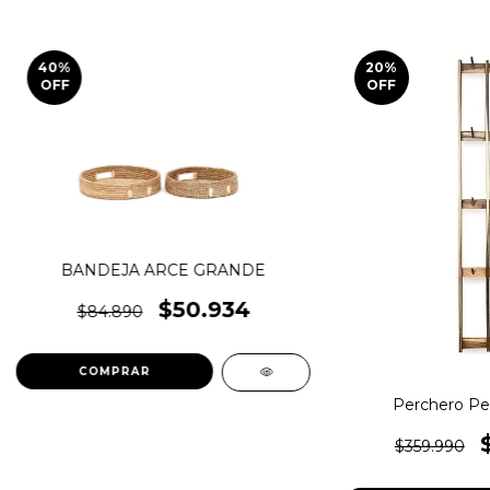
40
%
20
%
OFF
OFF
BANDEJA ARCE GRANDE
$50.934
$84.890
Perchero Pet
$359.990