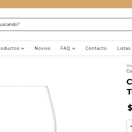
roductos
Novios
FAQ
Contacto
Lista
Ini
Co
C
T