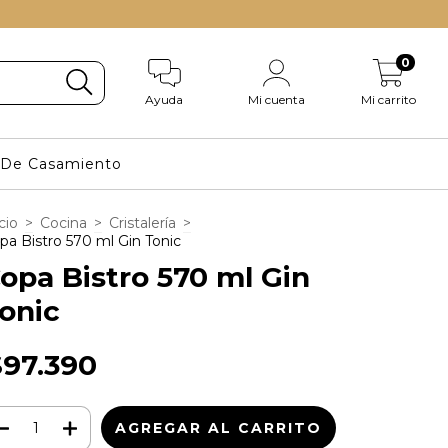
0
Ayuda
Mi cuenta
Mi carrito
s De Casamiento
cio
>
Cocina
>
Cristalería
>
pa Bistro 570 ml Gin Tonic
opa Bistro 570 ml Gin
onic
$97.390