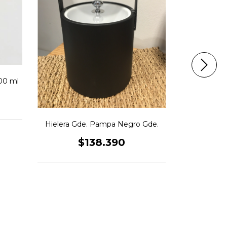
Hiele
000 ml
Hielera Gde. Pampa Negro Gde.
$138.390