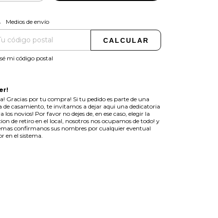
CAMBIAR CP
regas para el CP:
Medios de envío
CALCULAR
sé mi código postal
er!
a! Gracias por tu compra! Si tu pedido es parte de una
ta de casamiento, te invitamos a dejar aqui una dedicatoria
a los novios! Por favor no dejes de, en ese caso, elegir la
ion de retiro en el local, nosotros nos ocupamos de todo! y
mas confirmanos sus nombres por cualquier eventual
or en el sistema.