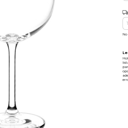
Ent
No 
Le
Hol
lis
par
opc
ade
err