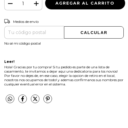
CAMBIAR CP
Entregas para el CP:
Medios de envío
CALCULAR
No sé mi código postal
Leer!
Hola! Gracias por tu compra! Si tu pedido es parte de una lista de
casamiento, te invitamos a dejar aqui una dedicatoria para los novios!
Por favor no dejes de, en ese caso, elegir la opcion de retiro en el local,
nosotros nos ocupamos de todo! y ademas confirmanos sus nombres por
cualquier eventual error en el sistema.