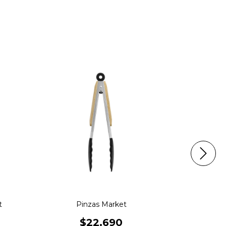
t
Pinzas Market
Espa
$22.690