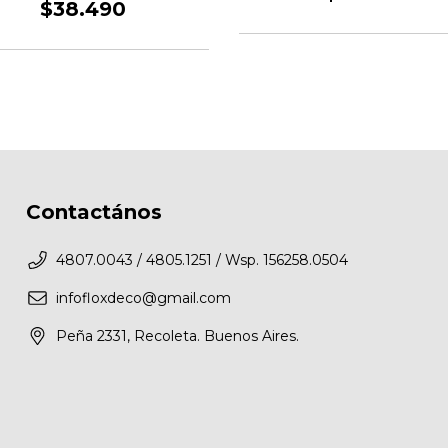
$38.490
Contactános
4807.0043 / 4805.1251 / Wsp. 156258.0504
infofloxdeco@gmail.com
Peña 2331, Recoleta. Buenos Aires.