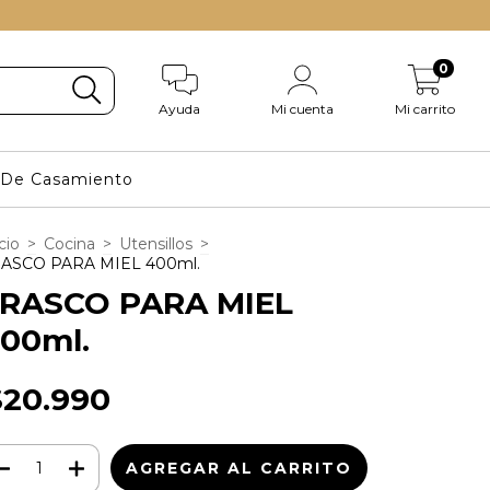
0
Ayuda
Mi cuenta
Mi carrito
s De Casamiento
cio
>
Cocina
>
Utensillos
>
ASCO PARA MIEL 400ml.
RASCO PARA MIEL
00ml.
$20.990