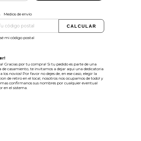
CAMBIAR CP
regas para el CP:
Medios de envío
CALCULAR
sé mi código postal
er!
a! Gracias por tu compra! Si tu pedido es parte de una
ta de casamiento, te invitamos a dejar aqui una dedicatoria
a los novios! Por favor no dejes de, en ese caso, elegir la
ion de retiro en el local, nosotros nos ocupamos de todo! y
mas confirmanos sus nombres por cualquier eventual
or en el sistema.