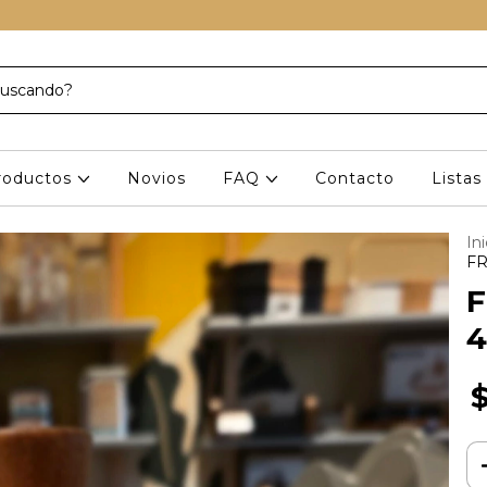
roductos
Novios
FAQ
Contacto
Lista
Ini
FR
F
4