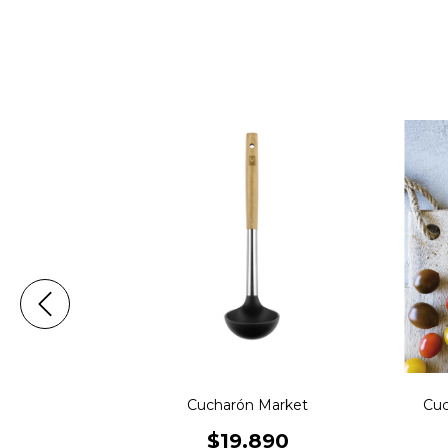
Efficient
Cucharón Market
Cuc
0
$19.890