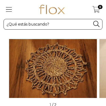
0
1
/
2