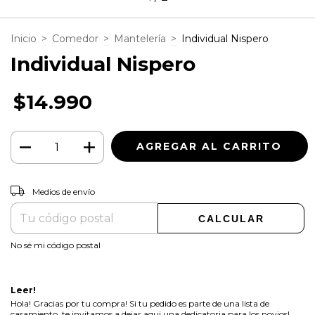
Inicio
>
Comedor
>
Mantelería
>
Individual Nispero
Individual Nispero
$14.990
CAMBIAR CP
Entregas para el CP:
Medios de envío
CALCULAR
No sé mi código postal
Leer!
Hola! Gracias por tu compra! Si tu pedido es parte de una lista de
casamiento, te invitamos a dejar aqui una dedicatoria para los novios!