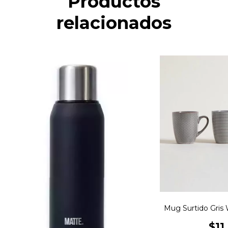
Productos
relacionados
Mug Surtido Gris
$11