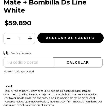
Mate + Bombilla Ds Line
White
$59.890
CAMBIAR CP
Entregas para el CP:
Medios de envío
CALCULAR
No sé mi código postal
Leer!
Hola! Gracias por tu compra! Si tu pedido es parte de una lista de
casamiento, te invitamos a dejar aqui una dedicatoria para los novios!
Por favor no dejes de, en ese caso, elegir la opcion de retiro en el local,
nosotros nos ocupamos de todo! y ademas confirmanos sus nombres por
cualquier eventual error en el sistema.