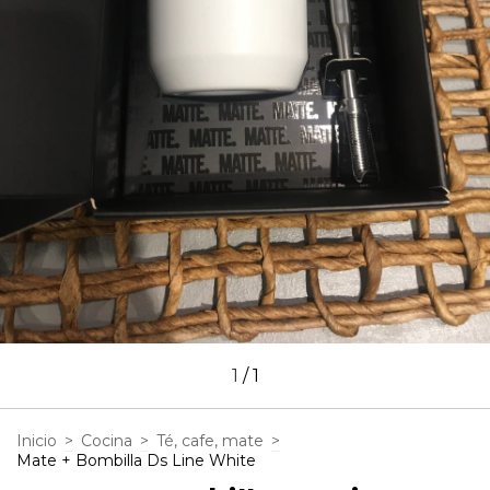
1
/
1
Inicio
>
Cocina
>
Té, cafe, mate
>
Mate + Bombilla Ds Line White