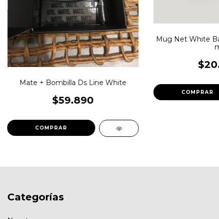
Mug Net White Ba
m
$20
Mate + Bombilla Ds Line White
$59.890
Categorías