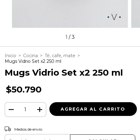
1
/
3
Inicio
>
Cocina
>
Té, cafe, mate
>
Mugs Vidrio Set x2 250 ml
Mugs Vidrio Set x2 250 ml
$50.790
CAMBIAR CP
Entregas para el CP:
Medios de envío