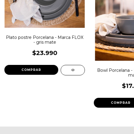
Plato postre Porcelana - Marca FLOX
- gris mate
$23.990
Bowl Porcelana - 
ma
$17