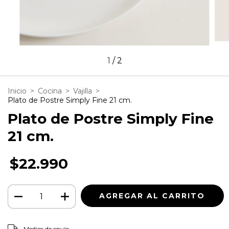
1
/
2
Inicio
>
Cocina
>
Vajilla
>
Plato de Postre Simply Fine 21 cm.
Plato de Postre Simply Fine
21 cm.
$22.990
CAMBIAR CP
Entregas para el CP:
Medios de envío