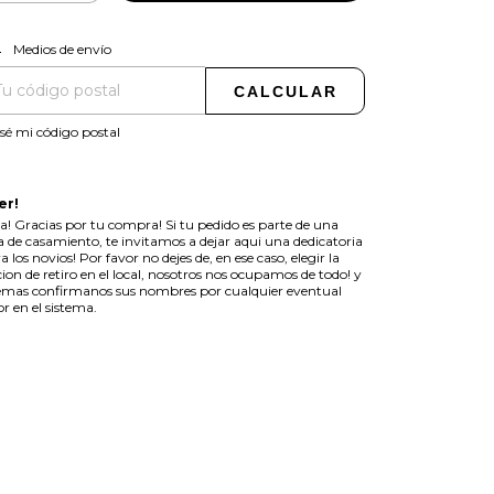
CAMBIAR CP
regas para el CP:
Medios de envío
CALCULAR
sé mi código postal
er!
a! Gracias por tu compra! Si tu pedido es parte de una
ta de casamiento, te invitamos a dejar aqui una dedicatoria
a los novios! Por favor no dejes de, en ese caso, elegir la
ion de retiro en el local, nosotros nos ocupamos de todo! y
mas confirmanos sus nombres por cualquier eventual
or en el sistema.