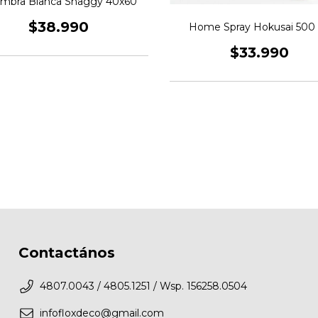
ombra Blanca Shaggy 40x60
$38.990
Home Spray Hokusai 500
$33.990
Contactános
4807.0043 / 4805.1251 / Wsp. 156258.0504
infofloxdeco@gmail.com