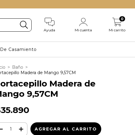
0
Ayuda
Mi cuenta
Mi carrito
s De Casamiento
cio
>
Baño
>
rtacepillo Madera de Mango 9,57CM
ortacepillo Madera de
ango 9,57CM
$35.890