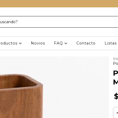
roductos
Novios
FAQ
Contacto
Lista
Ini
Po
P
M