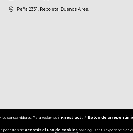
Peña 2331, Recoleta. Buenos Aires.
 y los consumidores. Para reclamos
ingresá acá.
/
Botón de arrepentimi
 por este sitio
aceptás el uso de cookies
para agilizar tu experiencia de 