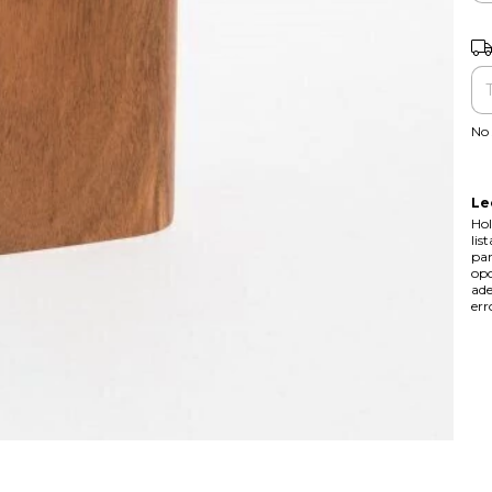
Ent
No 
Le
Hol
lis
par
opc
ade
err