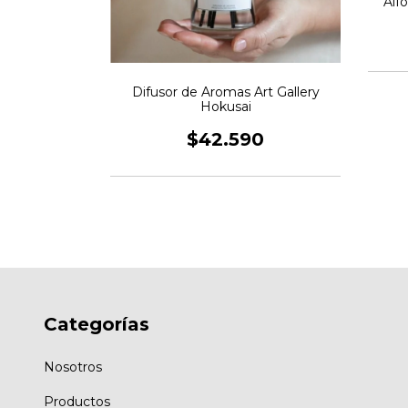
Alf
ispenser
0
Difusor de Aromas Art Gallery
Hokusai
$42.590
Categorías
Nosotros
Productos