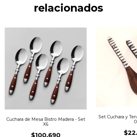
relacionados
Set Cuchara y Ten
Cuchara de Mesa Bistro Madera - Set
0
X6
$22
$100.690