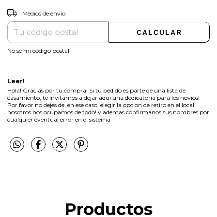
CAMBIAR CP
Entregas para el CP:
Medios de envío
CALCULAR
No sé mi código postal
Leer!
Hola! Gracias por tu compra! Si tu pedido es parte de una lista de
casamiento, te invitamos a dejar aqui una dedicatoria para los novios!
Por favor no dejes de, en ese caso, elegir la opcion de retiro en el local,
nosotros nos ocupamos de todo! y ademas confirmanos sus nombres por
cualquier eventual error en el sistema.
Productos