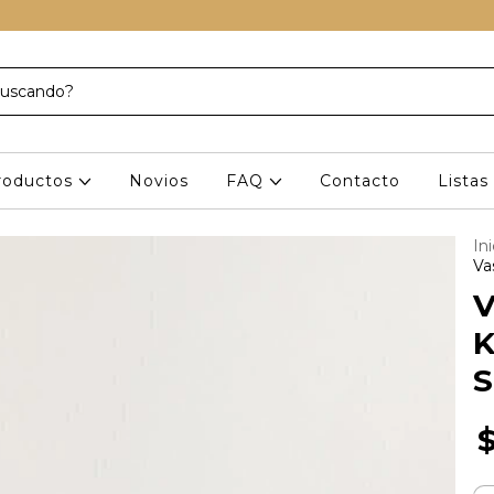
roductos
Novios
FAQ
Contacto
Lista
Ini
Va
V
K
S