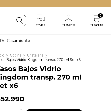
0
Ayuda
Mi cuenta
Mi carrito
s De Casamiento
cio
>
Cocina
>
Cristalería
>
sos Bajos Vidrio Kingdom transp. 270 ml Set x6
asos Bajos Vidrio
ingdom transp. 270 ml
et x6
$52.990