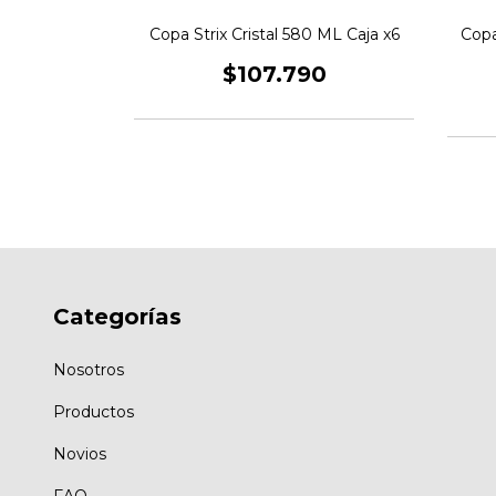
o Natural
Copa Strix Cristal 580 ML Caja x6
Copa
0
$107.790
Categorías
Nosotros
Productos
Novios