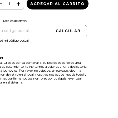
CAMBIAR CP
regas para el CP:
Medios de envío
CALCULAR
sé mi código postal
er!
a! Gracias por tu compra! Si tu pedido es parte de una
ta de casamiento, te invitamos a dejar aqui una dedicatoria
a los novios! Por favor no dejes de, en ese caso, elegir la
ion de retiro en el local, nosotros nos ocupamos de todo! y
mas confirmanos sus nombres por cualquier eventual
or en el sistema.