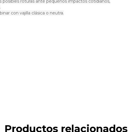
as posibles roturas ante pequeños impactos cotidianos,
.
ar con vajilla clásica o neutra.
Productos relacionados