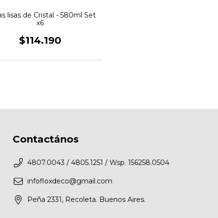
s lisas de Cristal - 580ml Set
x6
$114.190
Contactános
4807.0043 / 4805.1251 / Wsp. 156258.0504
infofloxdeco@gmail.com
Peña 2331, Recoleta. Buenos Aires.