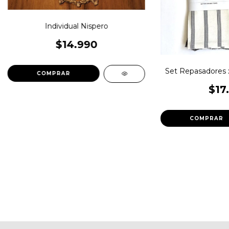
Individual Nispero
$14.990
Set Repasadores x
$17