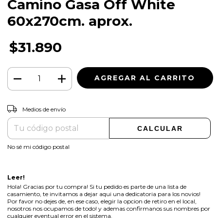
Camino Gasa Off White
60x270cm. aprox.
$31.890
CAMBIAR CP
Entregas para el CP:
Medios de envío
CALCULAR
No sé mi código postal
Leer!
Hola! Gracias por tu compra! Si tu pedido es parte de una lista de
casamiento, te invitamos a dejar aqui una dedicatoria para los novios!
Por favor no dejes de, en ese caso, elegir la opcion de retiro en el local,
nosotros nos ocupamos de todo! y ademas confirmanos sus nombres por
cualquier eventual error en el sistema.