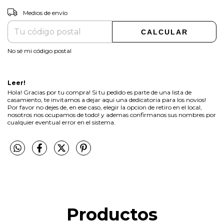
CAMBIAR CP
Entregas para el CP:
Medios de envío
CALCULAR
No sé mi código postal
Leer!
Hola! Gracias por tu compra! Si tu pedido es parte de una lista de
casamiento, te invitamos a dejar aqui una dedicatoria para los novios!
Por favor no dejes de, en ese caso, elegir la opcion de retiro en el local,
nosotros nos ocupamos de todo! y ademas confirmanos sus nombres por
cualquier eventual error en el sistema.
Productos