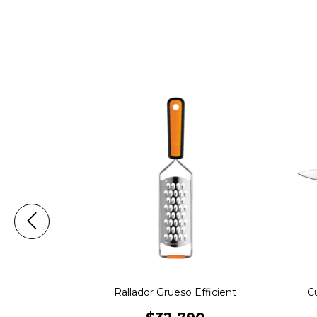
fficient
Rallador Grueso Efficient
Cu