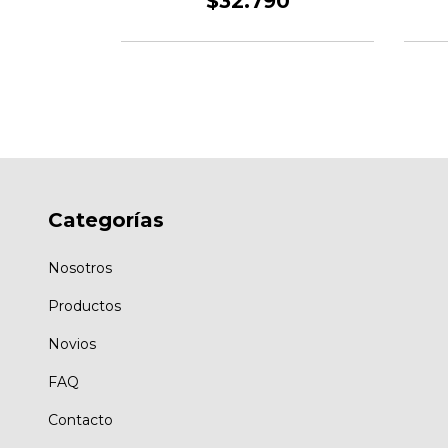
0
$32.790
Categorías
Nosotros
Productos
Novios
FAQ
Contacto