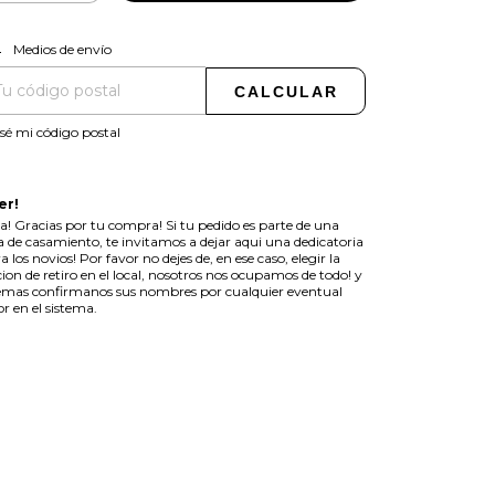
CAMBIAR CP
regas para el CP:
Medios de envío
CALCULAR
sé mi código postal
er!
a! Gracias por tu compra! Si tu pedido es parte de una
ta de casamiento, te invitamos a dejar aqui una dedicatoria
a los novios! Por favor no dejes de, en ese caso, elegir la
ion de retiro en el local, nosotros nos ocupamos de todo! y
mas confirmanos sus nombres por cualquier eventual
or en el sistema.