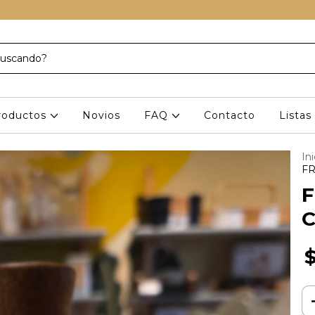
roductos
Novios
FAQ
Contacto
Lista
Ini
FR
F
C