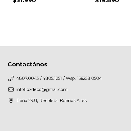
$31.990
$19.890
Contactános
4807.0043 / 4805.1251 / Wsp. 156258.0504
infofloxdeco@gmail.com
Peña 2331, Recoleta. Buenos Aires.