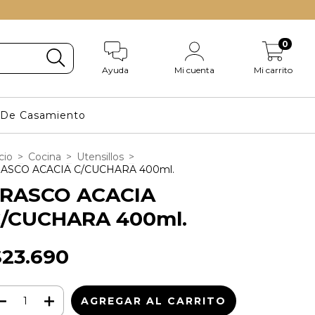
0
Ayuda
Mi cuenta
Mi carrito
s De Casamiento
cio
>
Cocina
>
Utensillos
>
ASCO ACACIA C/CUCHARA 400ml.
RASCO ACACIA
/CUCHARA 400ml.
$23.690