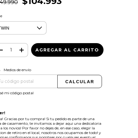
$104.993
149.990
le
CAMBIAR CP
regas para el CP:
Medios de envío
CALCULAR
sé mi código postal
er!
a! Gracias por tu compra! Si tu pedido es parte de una
ta de casamiento, te invitamos a dejar aqui una dedicatoria
a los novios! Por favor no dejes de, en ese caso, elegir la
ion de retiro en el local, nosotros nos ocupamos de todo! y
mas confirmanos sus nombres por cualquier eventual