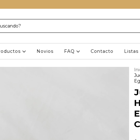
roductos
Novios
FAQ
Contacto
Lista
Ini
Ju
Eg
J
H
E
C