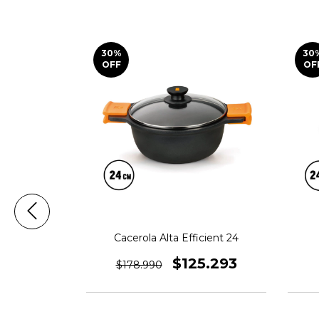
30
%
30
OFF
OF
ent 24
Cacerola Alta Efficient 24
7.493
$125.293
$178.990