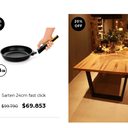
%
20
%
F
OFF
Sarten 24cm fast click
$69.853
$99.790