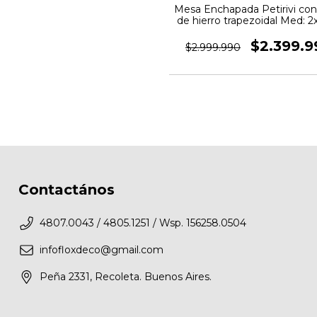
Mesa Enchapada Petirivi con
de hierro trapezoidal Med: 2
$2.399.9
$2.999.990
Contactános
4807.0043 / 4805.1251 / Wsp. 156258.0504
infofloxdeco@gmail.com
Peña 2331, Recoleta. Buenos Aires.