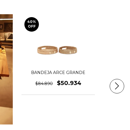
40
%
20
%
OFF
OFF
BANDEJA ARCE GRANDE
$50.934
$84.890