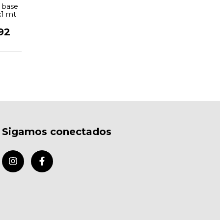
Banquet
 base
x1 mt
$340.9
92
Sigamos conectados