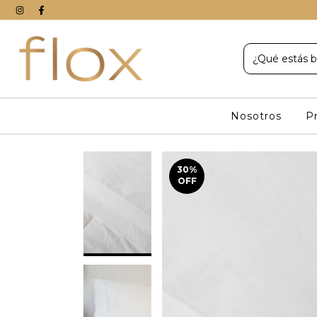
Nosotros
P
30
%
OFF