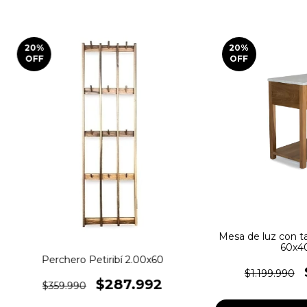
20
%
20
%
OFF
OFF
Mesa de luz con ta
60x4
Perchero Petiribí 2.00x60
$1.199.990
$287.992
$359.990