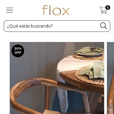
0
20
%
OFF