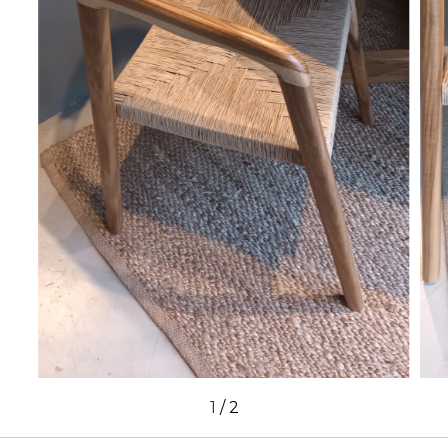
1
/
2