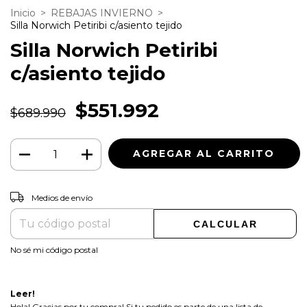
Inicio
>
REBAJAS INVIERNO
>
Silla Norwich Petiribi c/asiento tejido
Silla Norwich Petiribi
c/asiento tejido
$551.992
$689.990
CAMBIAR CP
Entregas para el CP:
Medios de envío
CALCULAR
No sé mi código postal
Leer!
Hola! Gracias por tu compra! Si tu pedido es parte de una lista de