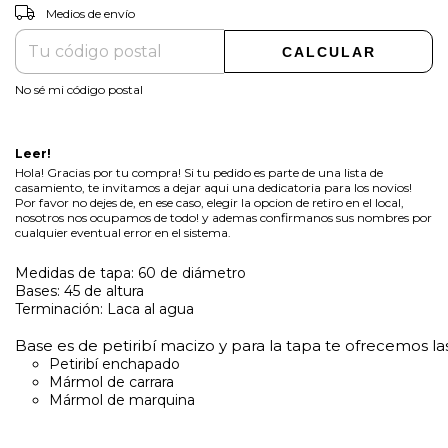
CAMBIAR CP
Entregas para el CP:
Medios de envío
CALCULAR
No sé mi código postal
Leer!
Hola! Gracias por tu compra! Si tu pedido es parte de una lista de
casamiento, te invitamos a dejar aqui una dedicatoria para los novios!
Por favor no dejes de, en ese caso, elegir la opcion de retiro en el local,
nosotros nos ocupamos de todo! y ademas confirmanos sus nombres por
cualquier eventual error en el sistema.
Medidas de tapa: 60 de diámetro
Bases: 45 de altura
Terminación: Laca al agua
Base es de petiribí macizo y para la tapa te ofrecemos las
Petiribí enchapado
Mármol de carrara
Mármol de marquina