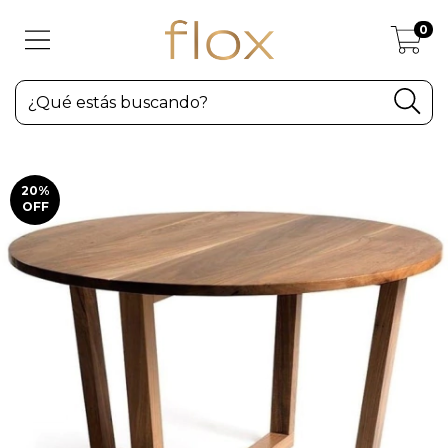
0
20
%
OFF