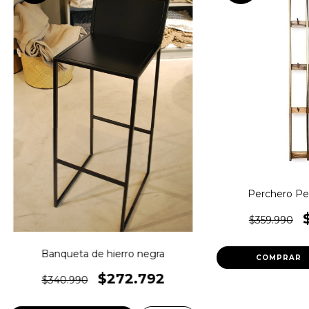
Perchero Pet
$359.990
Banqueta de hierro negra
$272.792
$340.990