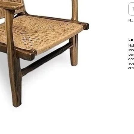
No 
Le
Hol
lis
par
opc
ade
err