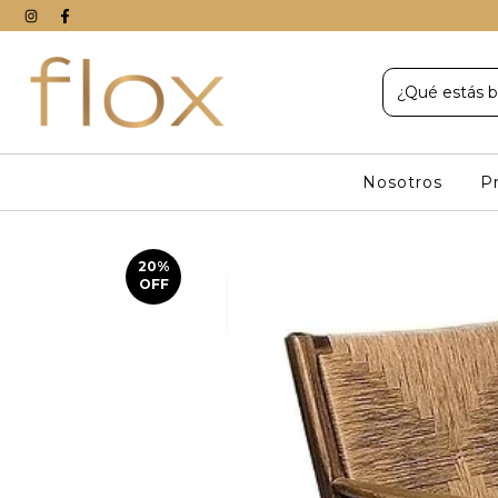
Nosotros
P
20
%
OFF