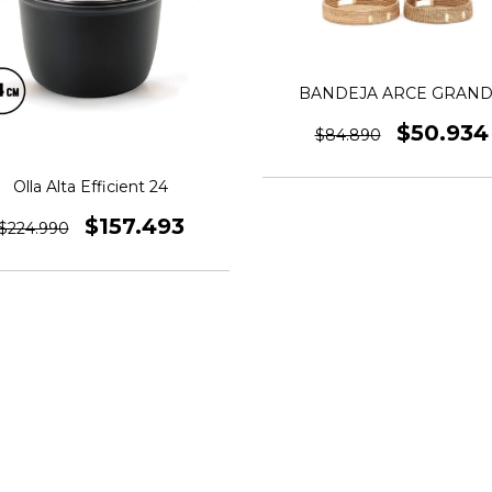
BANDEJA ARCE GRAN
$50.934
$84.890
Olla Alta Efficient 24
$157.493
$224.990