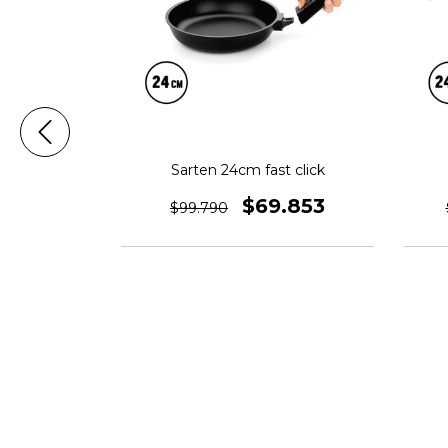
Sarten 24cm fast click
$69.853
$99.790
ivi con base
 Med: 2x1 mt
99.992