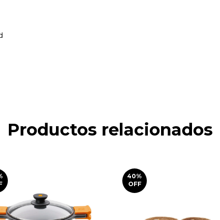
ad
Productos relacionados
%
40
%
F
OFF