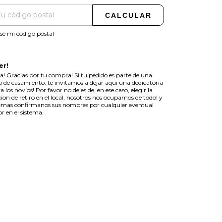
CALCULAR
sé mi código postal
er!
a! Gracias por tu compra! Si tu pedido es parte de una
ta de casamiento, te invitamos a dejar aqui una dedicatoria
a los novios! Por favor no dejes de, en ese caso, elegir la
ion de retiro en el local, nosotros nos ocupamos de todo! y
mas confirmanos sus nombres por cualquier eventual
or en el sistema.