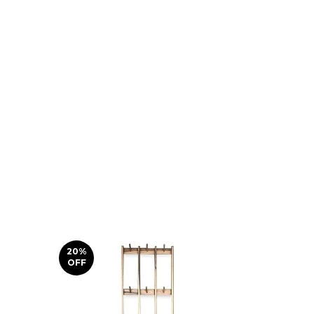
20
%
30
%
OFF
OFF