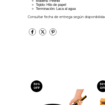
Madera: Petiribi
Tejido: Hilo de papel
Terminación: Laca al agua
Consultar fecha de entrega según disponibilid
30
%
30
OFF
OF