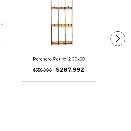
DE
Cacerol
Perchero Petiribí 2.00x60
$178.9
$287.992
$359.990