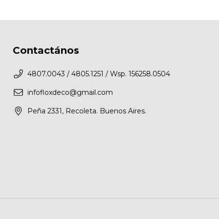
Contactános
4807.0043 / 4805.1251 / Wsp. 156258.0504
infofloxdeco@gmail.com
Peña 2331, Recoleta. Buenos Aires.