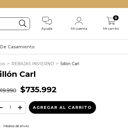
0
Ayuda
Mi cuenta
Mi carrito
s De Casamiento
cio
>
REBAJAS INVIERNO
>
Sillón Carl
illón Carl
$735.992
19.990
CAMBIAR CP
regas para el CP:
Medios de envío