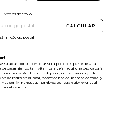
CAMBIAR CP
regas para el CP:
Medios de envío
CALCULAR
sé mi código postal
er!
a! Gracias por tu compra! Si tu pedido es parte de una
ta de casamiento, te invitamos a dejar aqui una dedicatoria
a los novios! Por favor no dejes de, en ese caso, elegir la
ion de retiro en el local, nosotros nos ocupamos de todo! y
mas confirmanos sus nombres por cualquier eventual
or en el sistema.