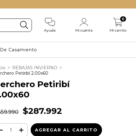
0
Ayuda
Mi cuenta
Mi carrito
s De Casamiento
cio
>
REBAJAS INVIERNO
>
rchero Petiribí 2.00x60
erchero Petiribí
.00x60
$287.992
359.990