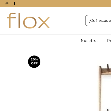
Nosotros
P
20
%
OFF