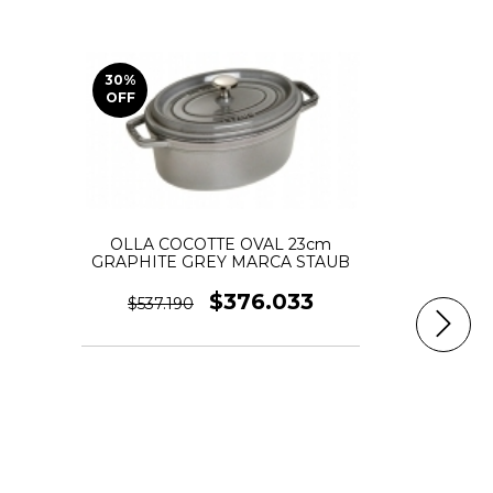
30
%
20
%
OFF
OFF
OLLA COCOTTE OVAL 23cm
GRAPHITE GREY MARCA STAUB
$376.033
$537.190
Mesa Gerv
$389.