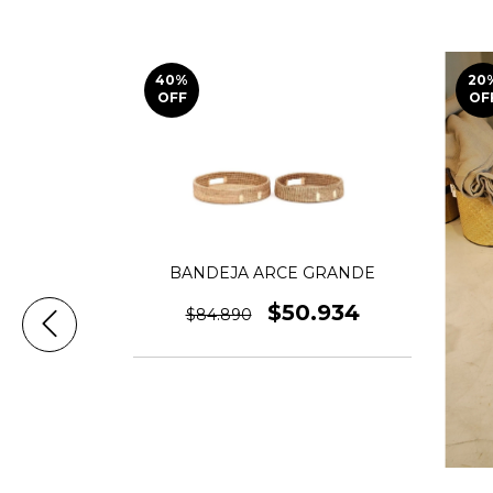
40
%
20
OFF
OF
BANDEJA ARCE GRANDE
$50.934
$84.890