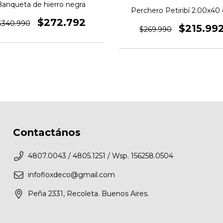
Banqueta de hierro negra
Perchero Petiribí 2.00x40
$272.792
$340.990
$215.99
$269.990
Contactános
4807.0043 / 4805.1251 / Wsp. 156258.0504
infofloxdeco@gmail.com
Peña 2331, Recoleta. Buenos Aires.