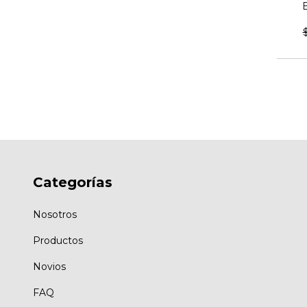
ivi con base
 Med: 2x1 mt
99.992
Categorías
Nosotros
Productos
Novios
FAQ