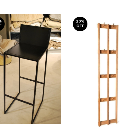
%
20
%
F
OFF