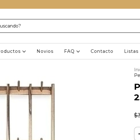
roductos
Novios
FAQ
Contacto
Lista
Ini
Pe
P
2
$