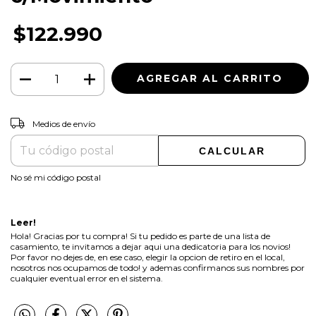
$122.990
CAMBIAR CP
Entregas para el CP:
Medios de envío
CALCULAR
No sé mi código postal
Leer!
Hola! Gracias por tu compra! Si tu pedido es parte de una lista de
casamiento, te invitamos a dejar aqui una dedicatoria para los novios!
Por favor no dejes de, en ese caso, elegir la opcion de retiro en el local,
nosotros nos ocupamos de todo! y ademas confirmanos sus nombres por
cualquier eventual error en el sistema.