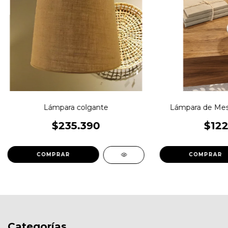
Lámpara colgante
Lámpara de Mes
$235.390
$122
Categorías