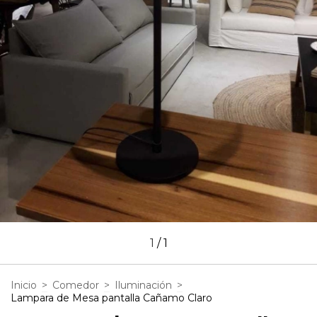
1
/
1
Inicio
>
Comedor
>
Iluminación
>
Lampara de Mesa pantalla Cañamo Claro