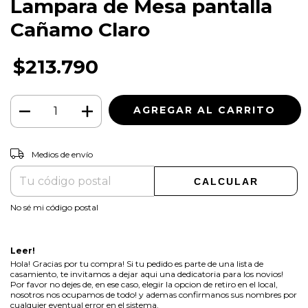
Lampara de Mesa pantalla
Cañamo Claro
$213.790
CAMBIAR CP
Entregas para el CP:
Medios de envío
CALCULAR
No sé mi código postal
Leer!
Hola! Gracias por tu compra! Si tu pedido es parte de una lista de
casamiento, te invitamos a dejar aqui una dedicatoria para los novios!
Por favor no dejes de, en ese caso, elegir la opcion de retiro en el local,
nosotros nos ocupamos de todo! y ademas confirmanos sus nombres por
cualquier eventual error en el sistema.