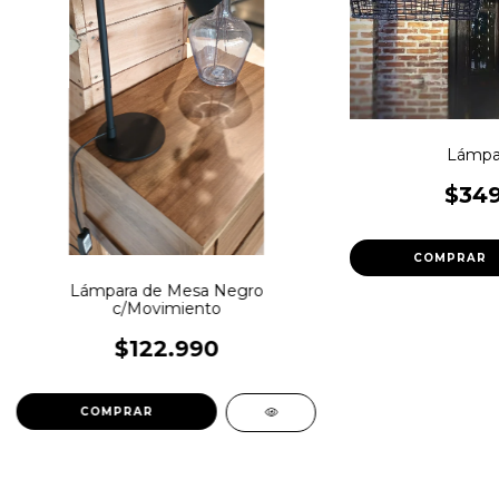
Lámpar
$349
Lámpara de Mesa Negro
c/Movimiento
$122.990