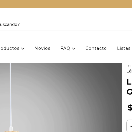
roductos
Novios
FAQ
Contacto
Lista
Ini
Lá
L
G