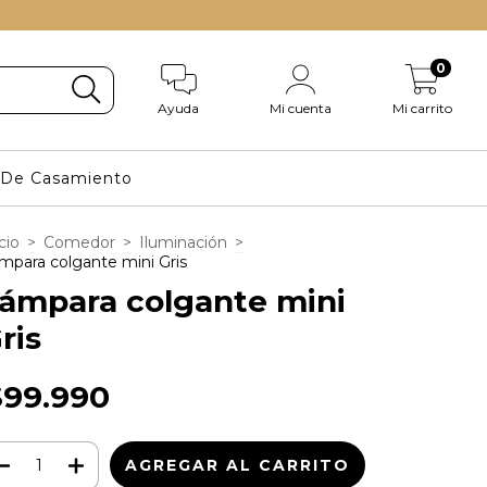
0
Ayuda
Mi cuenta
Mi carrito
s De Casamiento
cio
>
Comedor
>
Iluminación
>
mpara colgante mini Gris
ámpara colgante mini
ris
$99.990