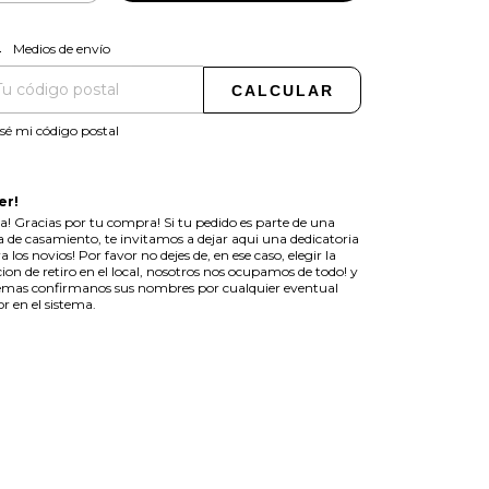
CAMBIAR CP
regas para el CP:
Medios de envío
CALCULAR
sé mi código postal
er!
a! Gracias por tu compra! Si tu pedido es parte de una
ta de casamiento, te invitamos a dejar aqui una dedicatoria
a los novios! Por favor no dejes de, en ese caso, elegir la
ion de retiro en el local, nosotros nos ocupamos de todo! y
mas confirmanos sus nombres por cualquier eventual
or en el sistema.