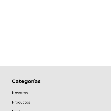
ntalla Lino
0
Categorías
Nosotros
Productos