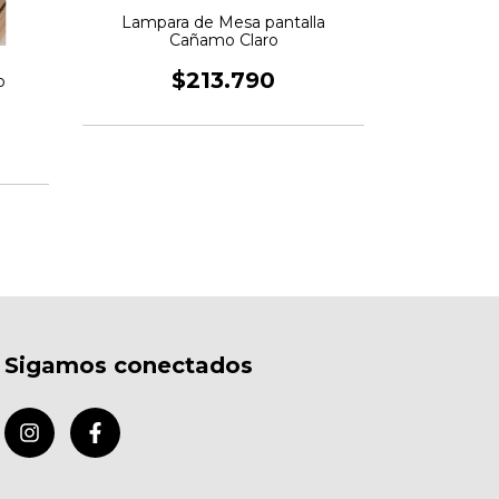
Lampara de Mesa pantalla
Lámpara d
Cañamo Claro
pantalla cir
$213.790
$
o
Sigamos conectados