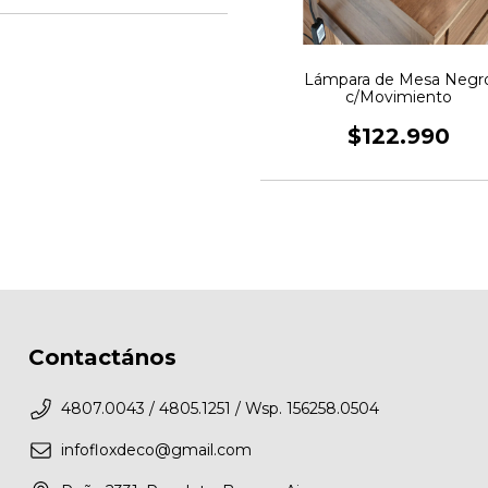
Lámpara de Mesa Negr
c/Movimiento
$122.990
Contactános
4807.0043 / 4805.1251 / Wsp. 156258.0504
infofloxdeco@gmail.com