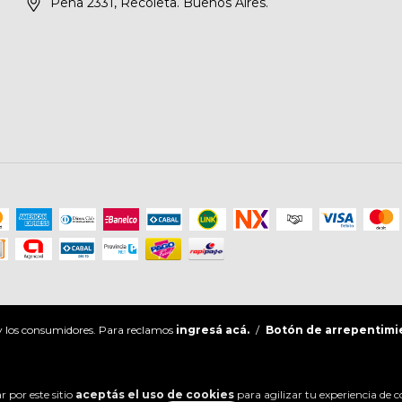
Peña 2331, Recoleta. Buenos Aires.
 y los consumidores. Para reclamos
ingresá acá.
/
Botón de arrepentimi
 por este sitio
aceptás el uso de cookies
para agilizar tu experiencia de 