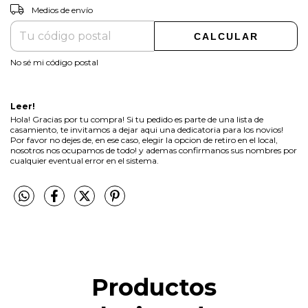
CAMBIAR CP
Entregas para el CP:
Medios de envío
CALCULAR
No sé mi código postal
Leer!
Hola! Gracias por tu compra! Si tu pedido es parte de una lista de
casamiento, te invitamos a dejar aqui una dedicatoria para los novios!
Por favor no dejes de, en ese caso, elegir la opcion de retiro en el local,
nosotros nos ocupamos de todo! y ademas confirmanos sus nombres por
cualquier eventual error en el sistema.
Productos