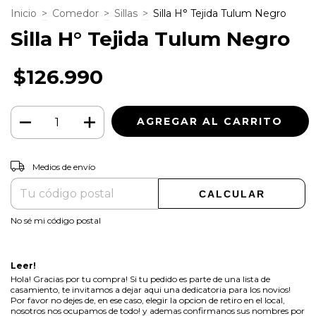
Inicio
>
Comedor
>
Sillas
>
Silla H° Tejida Tulum Negro
Silla H° Tejida Tulum Negro
$126.990
CAMBIAR CP
Entregas para el CP:
Medios de envío
CALCULAR
No sé mi código postal
Leer!
Hola! Gracias por tu compra! Si tu pedido es parte de una lista de
casamiento, te invitamos a dejar aqui una dedicatoria para los novios!
Por favor no dejes de, en ese caso, elegir la opcion de retiro en el local,
nosotros nos ocupamos de todo! y ademas confirmanos sus nombres por