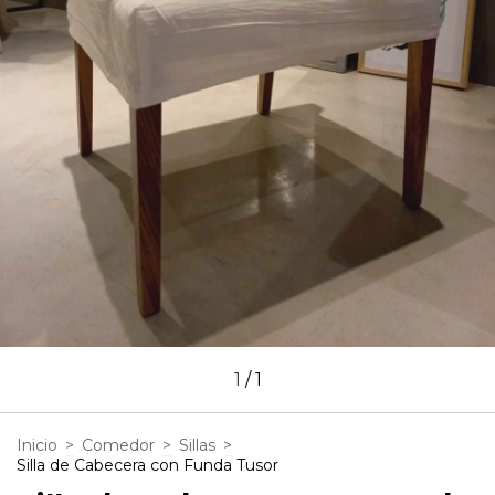
1
/
1
Inicio
>
Comedor
>
Sillas
>
Silla de Cabecera con Funda Tusor