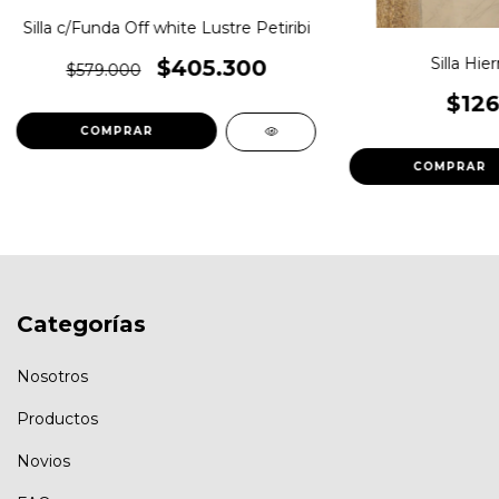
Silla c/Funda Off white Lustre Petiribi
Silla Hie
$405.300
$579.000
$126
Categorías
Nosotros
Productos
Novios