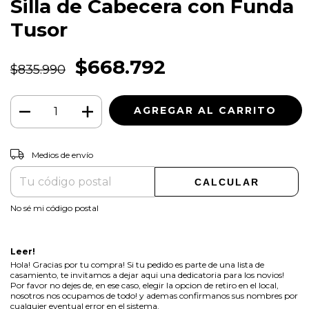
Silla de Cabecera con Funda
Tusor
$668.792
$835.990
CAMBIAR CP
Entregas para el CP:
Medios de envío
CALCULAR
No sé mi código postal
Leer!
Hola! Gracias por tu compra! Si tu pedido es parte de una lista de
casamiento, te invitamos a dejar aqui una dedicatoria para los novios!
Por favor no dejes de, en ese caso, elegir la opcion de retiro en el local,
nosotros nos ocupamos de todo! y ademas confirmanos sus nombres por
cualquier eventual error en el sistema.