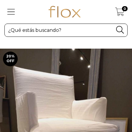
0
20
%
OFF