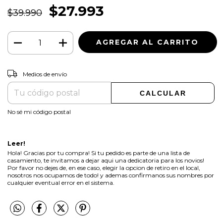
$27.993
$39.990
CAMBIAR CP
Entregas para el CP:
Medios de envío
CALCULAR
No sé mi código postal
Leer!
Hola! Gracias por tu compra! Si tu pedido es parte de una lista de
casamiento, te invitamos a dejar aqui una dedicatoria para los novios!
Por favor no dejes de, en ese caso, elegir la opcion de retiro en el local,
nosotros nos ocupamos de todo! y ademas confirmanos sus nombres por
cualquier eventual error en el sistema.