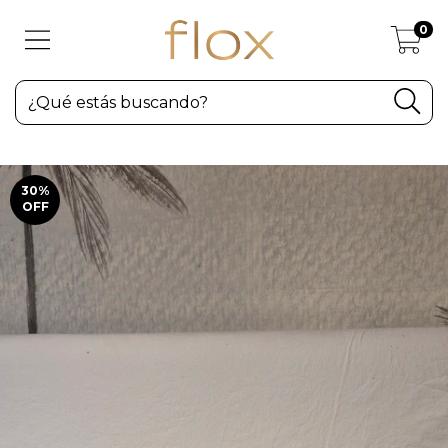
0
30
%
OFF