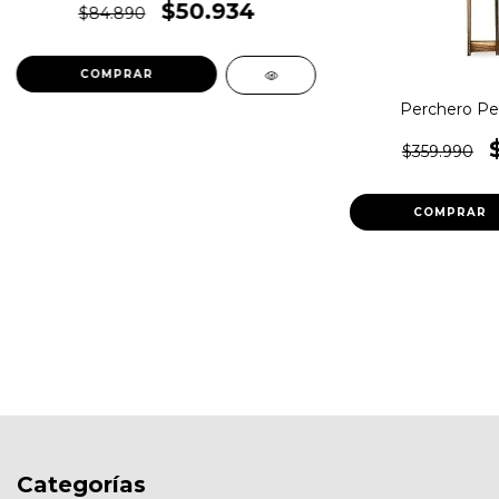
$50.934
$84.890
Perchero Pet
$359.990
Categorías