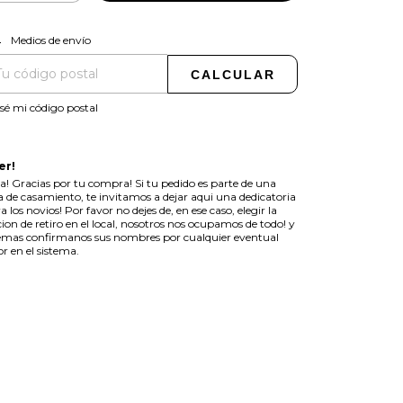
CAMBIAR CP
regas para el CP:
Medios de envío
CALCULAR
sé mi código postal
er!
a! Gracias por tu compra! Si tu pedido es parte de una
ta de casamiento, te invitamos a dejar aqui una dedicatoria
a los novios! Por favor no dejes de, en ese caso, elegir la
ion de retiro en el local, nosotros nos ocupamos de todo! y
mas confirmanos sus nombres por cualquier eventual
or en el sistema.