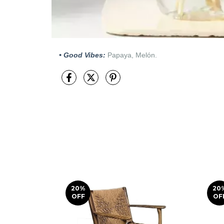
• Good Vibes:
Papaya, Melón.
20
%
20
OFF
OF