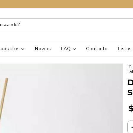
roductos
Novios
FAQ
Contacto
Lista
Ini
Di
D
S