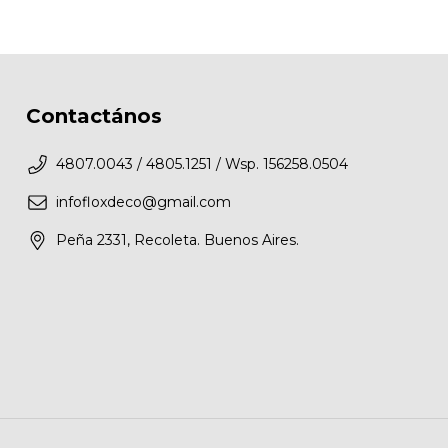
Contactános
4807.0043 / 4805.1251 / Wsp. 156258.0504
infofloxdeco@gmail.com
Peña 2331, Recoleta. Buenos Aires.