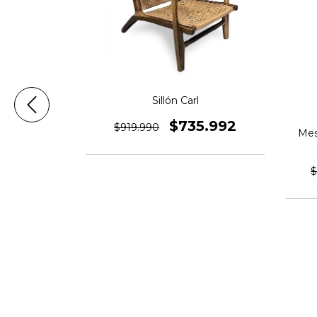
Sillón Carl
$735.992
$919.990
Mes
 2.00x60
$
7.992