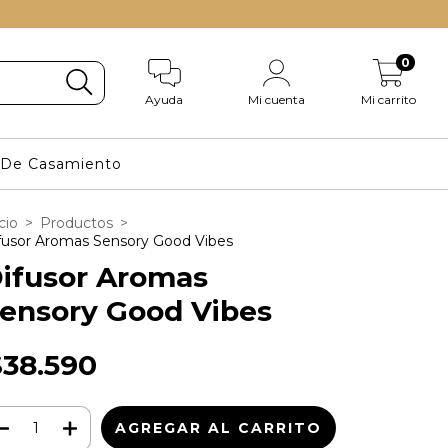
0
Ayuda
Mi cuenta
Mi carrito
s De Casamiento
cio
>
Productos
>
fusor Aromas Sensory Good Vibes
ifusor Aromas
ensory Good Vibes
$38.590