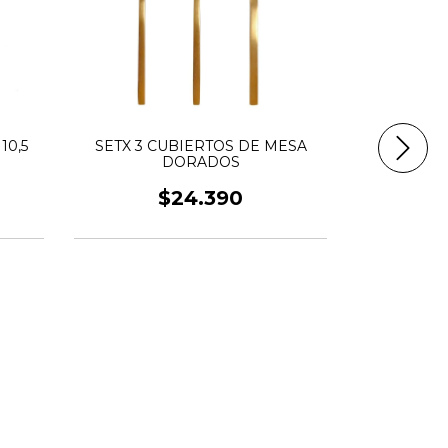
10,5
SETX 3 CUBIERTOS DE MESA
DORADOS
Serv. 
$24.390