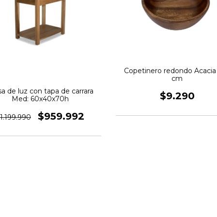
Copetinero redondo Acacia 
cm
a de luz con tapa de carrara
$9.290
Med: 60x40x70h
$959.992
1.199.990