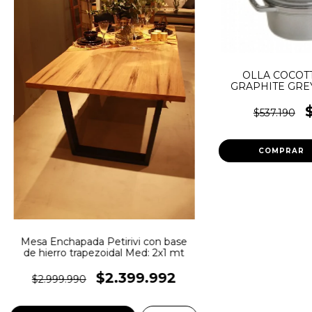
OLLA COCOTT
GRAPHITE GRE
$537.190
Mesa Enchapada Petirivi con base
de hierro trapezoidal Med: 2x1 mt
$2.399.992
$2.999.990