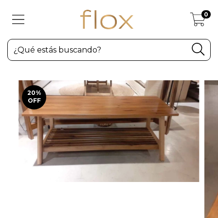
0
20
%
OFF