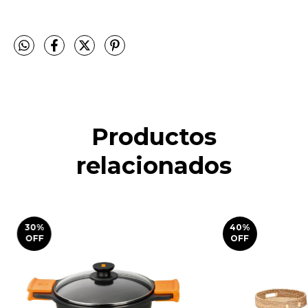
Productos
relacionados
30
%
40
%
OFF
OFF