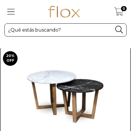
0
20
%
OFF