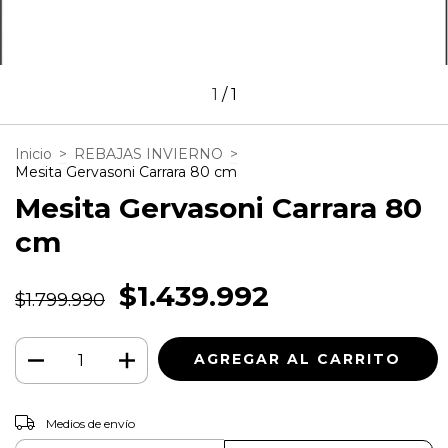
1
/
1
Inicio
>
REBAJAS INVIERNO
>
Mesita Gervasoni Carrara 80 cm
Mesita Gervasoni Carrara 80
cm
$1.439.992
$1.799.990
CAMBIAR CP
Entregas para el CP:
Medios de envío