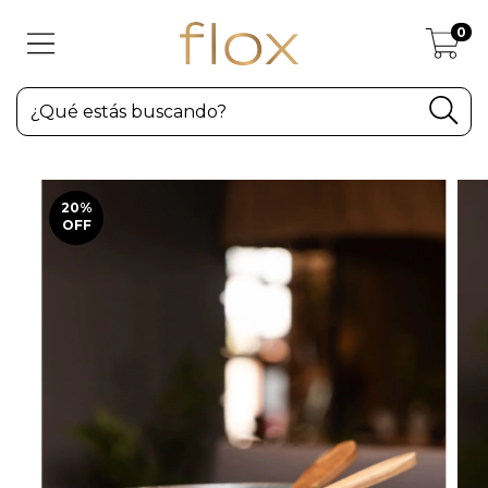
0
20
%
OFF