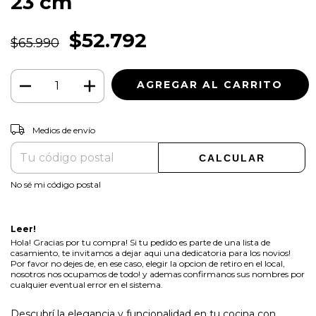
23 cm
$52.792
$65.990
CAMBIAR CP
Entregas para el CP:
Medios de envío
CALCULAR
No sé mi código postal
Leer!
Hola! Gracias por tu compra! Si tu pedido es parte de una lista de
casamiento, te invitamos a dejar aqui una dedicatoria para los novios!
Por favor no dejes de, en ese caso, elegir la opcion de retiro en el local,
nosotros nos ocupamos de todo! y ademas confirmanos sus nombres por
cualquier eventual error en el sistema.
Descubrí la elegancia y funcionalidad en tu cocina con