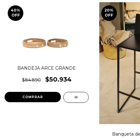
40
%
20
%
OFF
OFF
BANDEJA ARCE GRANDE
$50.934
$84.890
Banqueta de 