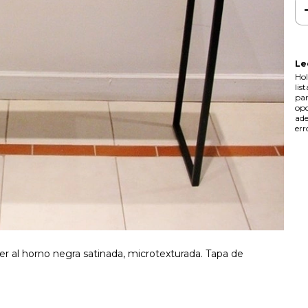
Le
Hol
lis
par
opc
ade
err
ter al horno negra satinada, microtexturada. Tapa de