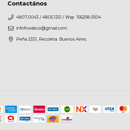
Contactános
4807.0043 / 4805.1251 / Wsp. 156258.0504
infofloxdeco@gmail.com
Peña 2331, Recoleta. Buenos Aires.