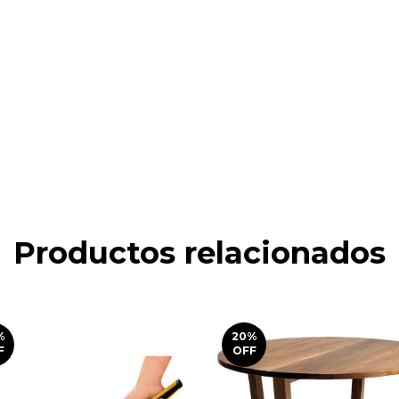
Productos relacionados
%
20
%
F
OFF