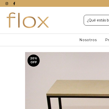
Nosotros
P
20
%
OFF