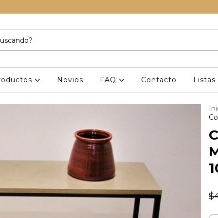
roductos
Novios
FAQ
Contacto
Lista
Ini
Co
C
M
1
$