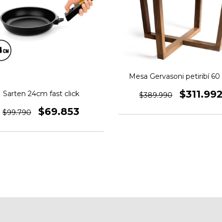
Mesa Gervasoni petiribí 6
$311.99
Sarten 24cm fast click
$389.990
$69.853
$99.790