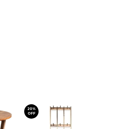
20
%
30
%
OFF
OFF