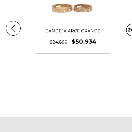
BANDEJA ARCE GRANDE
$50.934
$84.890
5.992