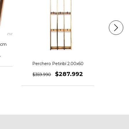
0 cm
2
Cacerol
Perchero Petiribí 2.00x60
$178.9
$287.992
$359.990