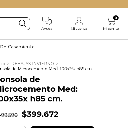
0
Ayuda
Mi cuenta
Mi carrito
s De Casamiento
cio
>
REBAJAS INVIERNO
>
nsola de Microcemento Med: 100x35x h85 cm.
onsola de
icrocemento Med:
00x35x h85 cm.
$399.672
499.590