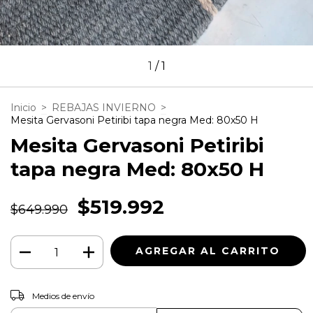
1
/
1
Inicio
>
REBAJAS INVIERNO
>
Mesita Gervasoni Petiribi tapa negra Med: 80x50 H
Mesita Gervasoni Petiribi
tapa negra Med: 80x50 H
$519.992
$649.990
CAMBIAR CP
Entregas para el CP:
Medios de envío