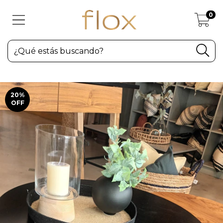
0
20
%
OFF