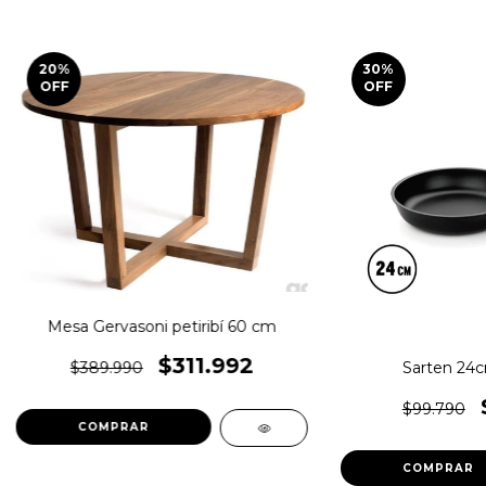
20
%
30
%
OFF
OFF
Mesa Gervasoni petiribí 60 cm
$311.992
Sarten 24cm
$389.990
$99.790